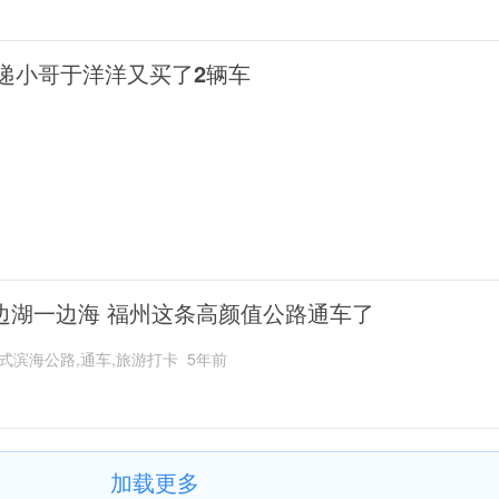
递小哥于洋洋又买了2辆车
边湖一边海 福州这条高颜值公路通车了
式滨海公路,通车,旅游打卡
5年前
加载更多