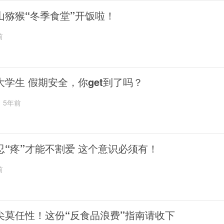
山猕猴“冬季食堂”开饭啦！
前
大学生 假期安全，你get到了吗？
5年前
忍“疼”才能不割爱 这个意识必须有！
前
尖莫任性！这份“反食品浪费”指南请收下