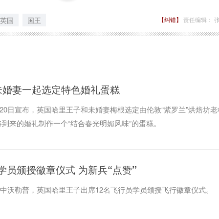
英国
国王
【纠错】
责任编辑： 
未婚妻一起选定特色婚礼蛋糕
宫20日宣布，英国哈里王子和未婚妻梅根选定由伦敦“紫罗兰”烘焙坊老
到来的婚礼制作一个“结合春光明媚风味”的蛋糕。
员颁授徽章仪式 为新兵“点赞”
英国中沃勒普，英国哈里王子出席12名飞行员学员颁授飞行徽章仪式。