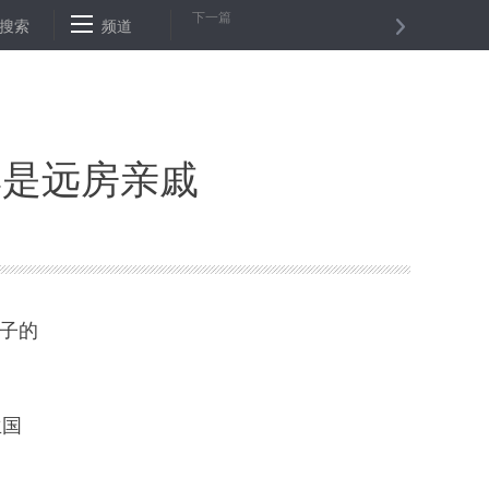
下一篇
丧生
搜索
美元指数２日上涨
频道
纽约油价２日下跌
纽约股市三大股指
妻是远房亲戚
子的
兰国