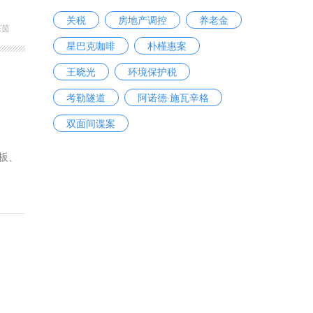
关税
房地产调控
养老金
张茵
星巴克咖啡
朴槿惠案
王晓光
环境保护税
考勒隧道
阿诺德·施瓦辛格
双面间谍案
板、