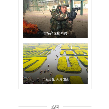
雪域高原砺精兵
千垛菜花 美景如画
热词