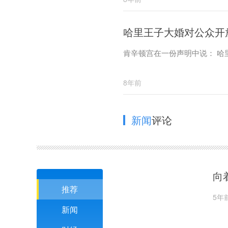
哈里王子大婚对公众开放
肯辛顿宫在一份声明中说： 哈
8年前
新闻
评论
向
推荐
5年
新闻