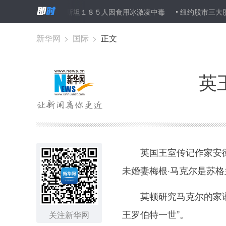
哈萨克斯坦１８５人因食用冰激凌中毒
纽约股市三大股指２日下
新华网
>
国际
>
正文
英
英国王室传记作家安德鲁
未婚妻梅根·马克尔是苏
莫顿研究马克尔的家谱后
王罗伯特一世”。
关注新华网