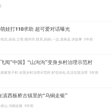
前
岁萌娃打110求助 超可爱对话曝光
,电话,叔叔,父母,赣州市,联系,妈妈,一边,龙南县,讲故事
5年前
“飞阅”中国】“山沟沟”变身乡村治理示范村
,柴家堡子村,全国乡村治理示范村,村屯绿化,生活垃圾治理
5年前
在滇西板桥古镇里的“乌铜走银”
,保山,乌铜走银
5年前