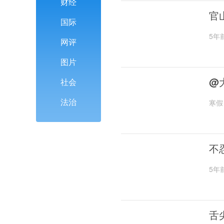
财经
官
国际
5年
网评
图片
@
社会
法治
寒假
不
5年
舌