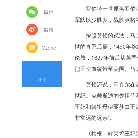
罗伯特一世原名罗伯特·
微信
军队以少胜多，战胜英格
微博
按照莫顿的说法，马克尔
世的直系后裔，1490年
Qzone
伦敦，1637年前后从
把王室血统带至美国。马
评论
莫顿还说，马克尔在英国
世纪。克戴斯通的先祖菲
王妃和曾祖母伊丽莎白王
非常远的远亲”。
《梅根，好莱坞王妃》一