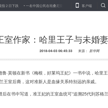
跌
一名中国公民在坦桑尼亚遇害身亡
印度多地发生骚乱致９人
客户端
王室作家：哈里王子与未婚
2018-04-03 06:45:33
来源：
新华网
·莫顿在新书《梅根，好莱坞王妃》一书中说，哈里王
格兰王室后裔，这对准新人是血缘关系特别远的亲戚。
在书中写道，准王妃的王室血统可“追溯25代到苏格