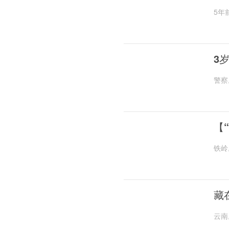
5年
3
警察
【
铁岭
藏
云南