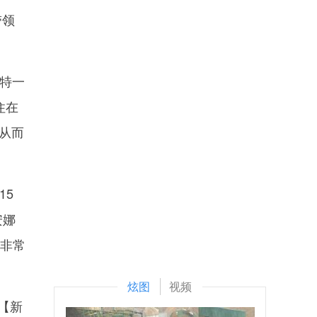
带领
特一
住在
从而
15
安娜
系非常
炫图
视频
【新