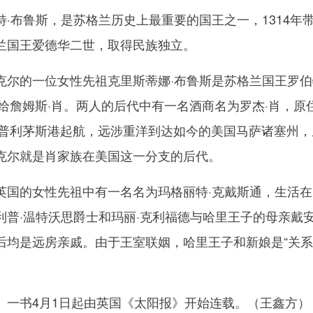
布鲁斯，是苏格兰历史上最重要的国王之一，1314年
兰国王爱德华二世，取得民族独立。
的一位女性先祖克里斯蒂娜·布鲁斯是苏格兰国王罗伯
嫁给詹姆斯·肖。两人的后代中有一名酒商名为罗杰·肖，原
英国普利茅斯港起航，远涉重洋到达如今的美国马萨诸塞州，
克尔就是肖家族在美国这一分支的后代。
的女性先祖中有一名名为玛格丽特·克戴斯通，生活在
利普·温特沃思爵士和玛丽·克利福德与哈里王子的母亲戴
后均是远房亲戚。由于王室联姻，哈里王子和新娘是“关
书4月1日起由英国《太阳报》开始连载。（王鑫方）