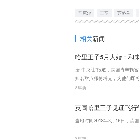
马克尔
王室
苏格兰
相关
新闻
哈里王子5月大婚：和
据“中央社”报道，英国肯辛顿
知名甜点师傅塔克，为他们即将
8年前
英国哈里王子见证飞行学
当地时间2018年3月16日，
8年前