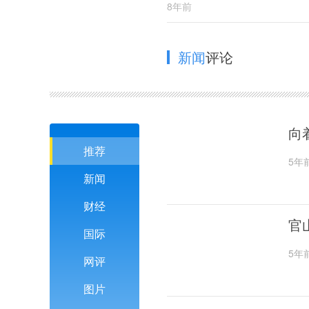
8年前
新闻
评论
向
推荐
5年
新闻
财经
官
国际
5年
网评
图片