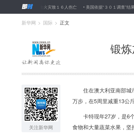
部一茶室发生火灾致１６人伤亡
美国依据“３０１调查”结果公布拟
新华网
>
国际
>
正文
锻炼
住在澳大利亚南部城市阿
万步，在5周里减重13公
卡特现年27岁，是6个
食物和大量蔬菜水果，坚
关注新华网