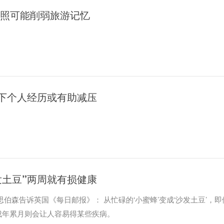
拍照可能削弱旅游记忆
下个人经历或有助减压
发土豆”两周就有损健康
森告诉英国《每日邮报》： 从忙碌的‘小蜜蜂’变成‘沙发土豆’，即
成年累月则会让人容易得某些疾病。