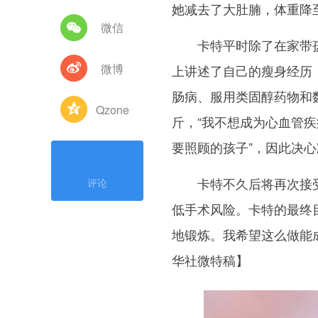
她减去了大肚腩，体重降至1
微信
卡特平时除了在家带孩子
微博
上讲述了自己的瘦身经历
肠病、服用类固醇药物和
Qzone
斤，“我不想成为心血管
要照顾的孩子”，因此决
卡特不久后将再次接受鼻
评论
低手术风险。卡特的最终
地锻炼。我希望这么做能成
华社微特稿】