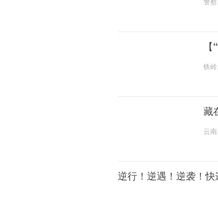
警察
【
铁岭
藏
云南
逆行！逆遇！逆袭！快