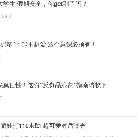
大学生 假期安全，你get到了吗？
5年前
忍“疼”才能不割爱 这个意识必须有！
前
尖莫任性！这份“反食品浪费”指南请收下
前
岁萌娃打110求助 超可爱对话曝光