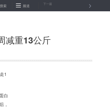
下一篇
吁通过对话解决也门危机
搜索
频道
纽约股市三大股指３日上涨
逾４万平民
周减重13公斤
走1
蛋白
后，