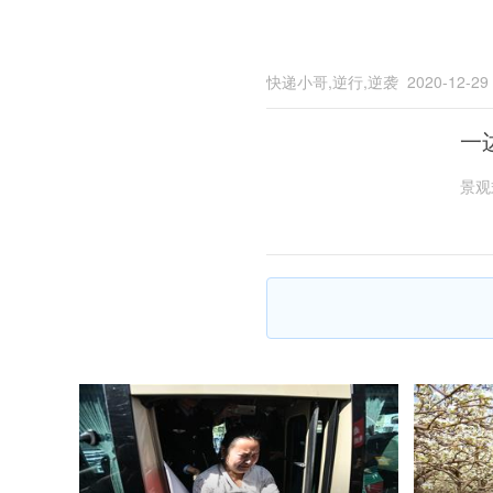
快递小哥,逆行,逆袭
2020-12-29
一
景观