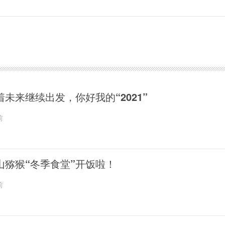
着未来继续出发，你好我的“2021”
前
山猕猴“冬季食堂”开饭啦！
前