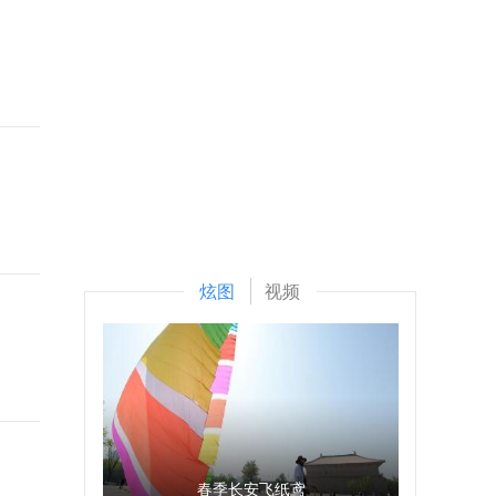
炫图
视频
春季长安飞纸鸢