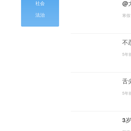
@
社会
法治
寒假
不
5年
舌
5年
3