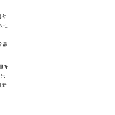
博客
炎性
个需
量降
快乐
【新