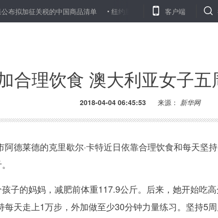
加征关税的中国商品清单
纽约股市三大股指３日上涨
客户端
古特雷斯呼
加合理饮食 澳大利亚女子五
2018-04-04 06:45:53
来源：
新华网
德莱德的克里歇尔·卡特近日依靠合理饮食和每天坚持
斤。
孩子的妈妈，减肥前体重117.9公斤。后来，她开始吃高
持每天走上1万步，外加做至少30分钟力量练习。坚持5周