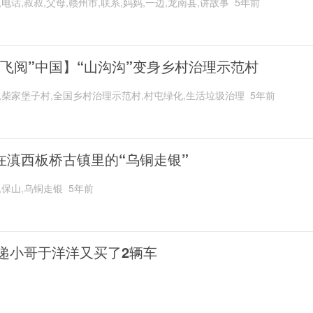
,电话,叔叔,父母,赣州市,联系,妈妈,一边,龙南县,讲故事
5年前
“飞阅”中国】“山沟沟”变身乡村治理示范村
,柴家堡子村,全国乡村治理示范村,村屯绿化,生活垃圾治理
5年前
在滇西板桥古镇里的“乌铜走银”
,保山,乌铜走银
5年前
递小哥于洋洋又买了2辆车