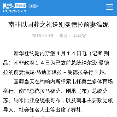
国际
南非以国葬之礼送别曼德拉前妻温妮
2018-04-15
来源：
新华网
新华社约翰内斯堡４月１４日电（记者 荆
晶）南非政府１４日为已故前总统纳尔逊·曼德
拉的前妻温妮·马迪基泽拉－曼德拉举行国葬。
国葬当天在约翰内斯堡索韦托奥兰多体育场
举行。南非总统拉马福萨、刚果（布）总统萨
苏、纳米比亚总统根哥布，以及南非主要政党领
导人、社会知名人士等出席了葬礼。