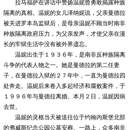
拉马福萨在讲话中赞扬温妮曾勇敢揭露种族
隔离的真相。温妮的女儿泽纳妮说，父亲曼德拉
被关进罗本岛监狱后，是母亲温妮不顾当时南非
种族隔离政府压力，为父亲发声，才使父亲在漫
长的牢狱生活中没有被外界遗忘。
温妮出生于１９３６年，是南非反种族隔离
斗争的代表人物之一。她是曼德拉的第二任妻
子，在曼德拉入狱的２７年中，一直为曼德拉四
处奔走。温妮后来卷入多起经济和腐败案件，于
１９９６年与曼德拉离婚。本月２日，温妮因病
去世。
温妮的灵柩当天被送往位于约翰内斯堡北部
的弗威斯纪念公园公墓安葬。一路上，众多南非