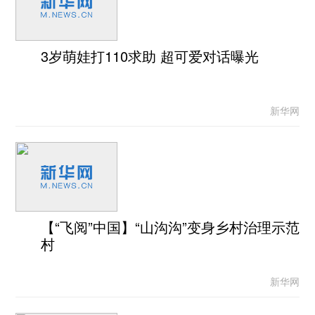
3岁萌娃打110求助 超可爱对话曝光
新华网
【“飞阅”中国】“山沟沟”变身乡村治理示范
村
新华网