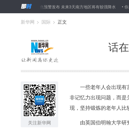
人
暴雨黄色预警发布 未来3天南方地区将有较强降水
你发“前世青
新华网
>
国际
>
正文
话在
一些老年人会出现有言
非记忆力出现问题，而是
现，坚持锻炼的老年人比
由英国伯明翰大学研究人
关注新华网