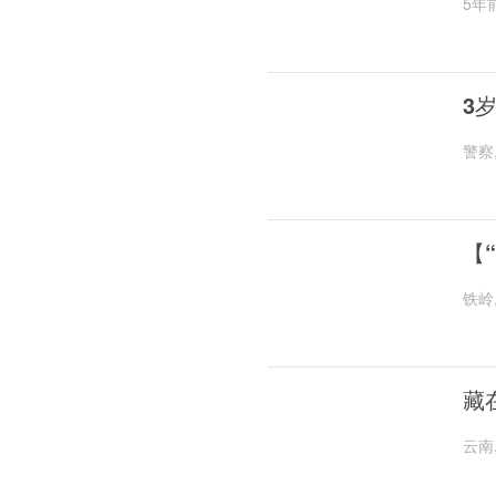
5年
3
警察
【
铁岭
藏
云南