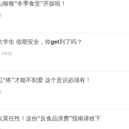
山猕猴“冬季食堂”开饭啦！
前
大学生 假期安全，你get到了吗？
5年前
忍“疼”才能不割爱 这个意识必须有！
前
尖莫任性！这份“反食品浪费”指南请收下