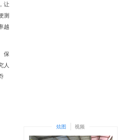
，让
便测
率越
、保
究人
乔
炫图
视频