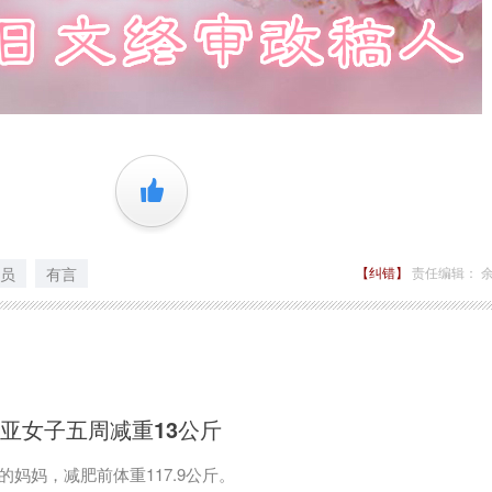
+1
员
有言
【纠错】
责任编辑： 
亚女子五周减重13公斤
妈妈，减肥前体重117.9公斤。