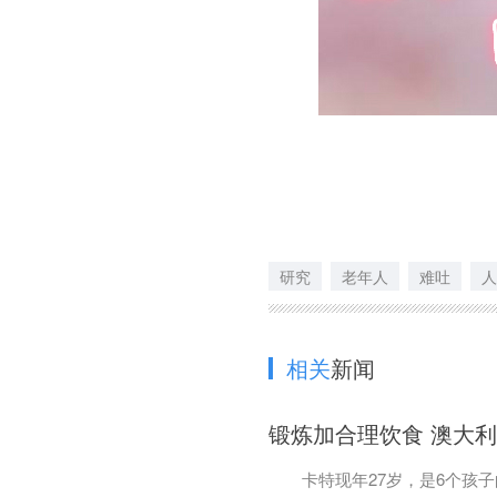
研究
老年人
难吐
人
相关
新闻
锻炼加合理饮食 澳大利
卡特现年27岁，是6个孩子的