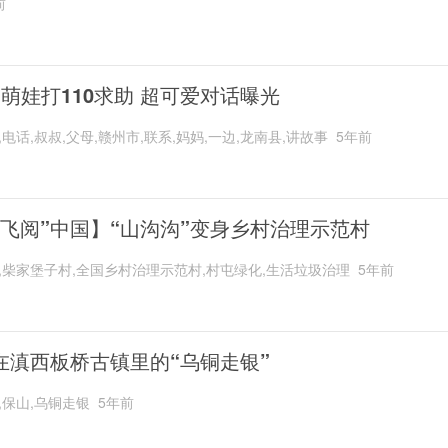
前
岁萌娃打110求助 超可爱对话曝光
,电话,叔叔,父母,赣州市,联系,妈妈,一边,龙南县,讲故事
5年前
“飞阅”中国】“山沟沟”变身乡村治理示范村
,柴家堡子村,全国乡村治理示范村,村屯绿化,生活垃圾治理
5年前
在滇西板桥古镇里的“乌铜走银”
,保山,乌铜走银
5年前