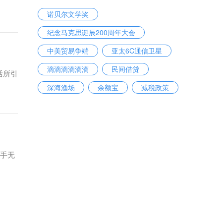
诺贝尔文学奖
纪念马克思诞辰200周年大会
中美贸易争端
亚太6C通信卫星
滴滴滴滴滴滴
民间借贷
活所引
深海渔场
余额宝
减税政策
环保
骑手无