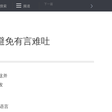
下一篇
员继续为国旗奋斗
搜索
频道
人民日报：一些群众“怕”干事创业 脱贫需补精神之
避免有言难吐
这并
发
语言