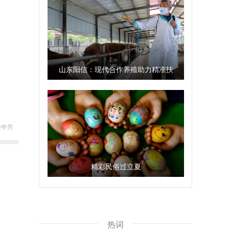
山东阳信：现代合作养殖助力精准扶
贫
余申芳
精彩民俗过立夏
热词