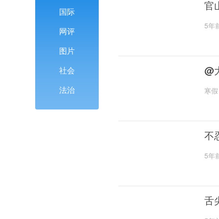
官
国际
5年
网评
图片
@
社会
法治
寒假
不
5年
舌