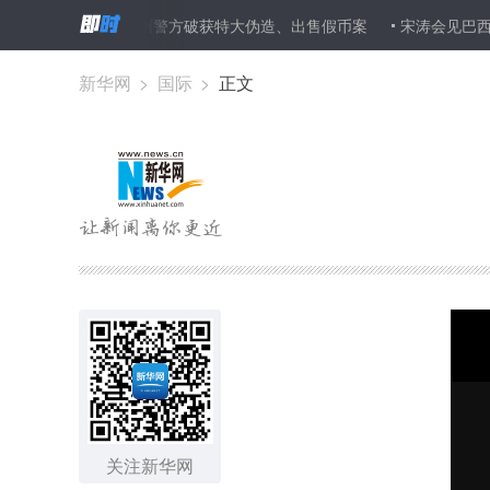
福州警方破获特大伪造、出售假币案
宋涛会见巴西外长努内斯
新华网
>
国际
>
正文
关注新华网