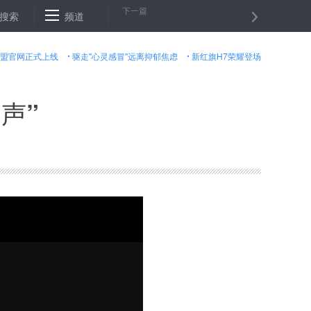
下一篇
与国
搜索
工信部与安徽省签署协议 “加码”支持智能语音产业
频道
三亚：举
盟官网正式上线
驱走"心灵感冒"远离抑郁焦虑
新红旗H7荣耀登场
声”