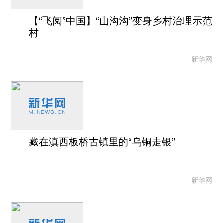
【“飞阅”中国】“山沟沟”变身乡村治理示范
村
新华网
藏在滇西板桥古镇里的“乌铜走银”
新华网