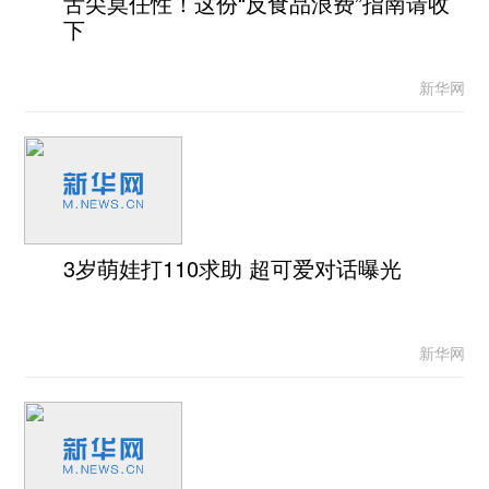
舌尖莫任性！这份“反食品浪费”指南请收
下
新华网
3岁萌娃打110求助 超可爱对话曝光
新华网