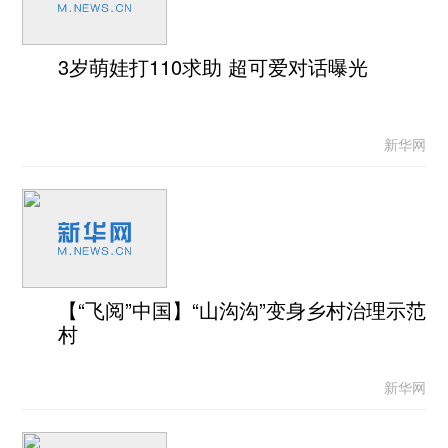
3岁萌娃打110求助 超可爱对话曝光
新华网
【“飞阅”中国】“山沟沟”变身乡村治理示范
村
新华网