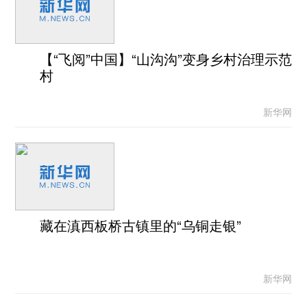
【“飞阅”中国】“山沟沟”变身乡村治理示范
村
新华网
藏在滇西板桥古镇里的“乌铜走银”
新华网