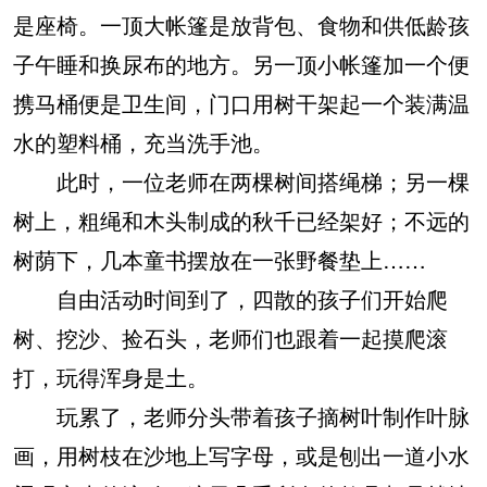
是座椅。一顶大帐篷是放背包、食物和供低龄孩
子午睡和换尿布的地方。另一顶小帐篷加一个便
携马桶便是卫生间，门口用树干架起一个装满温
水的塑料桶，充当洗手池。
此时，一位老师在两棵树间搭绳梯；另一棵
树上，粗绳和木头制成的秋千已经架好；不远的
树荫下，几本童书摆放在一张野餐垫上……
自由活动时间到了，四散的孩子们开始爬
树、挖沙、捡石头，老师们也跟着一起摸爬滚
打，玩得浑身是土。
玩累了，老师分头带着孩子摘树叶制作叶脉
画，用树枝在沙地上写字母，或是刨出一道小水