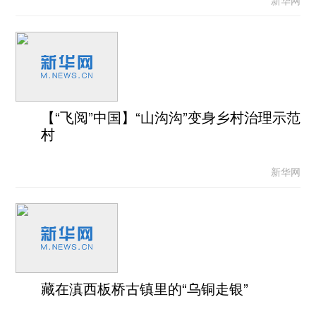
新华网
【“飞阅”中国】“山沟沟”变身乡村治理示范
村
新华网
藏在滇西板桥古镇里的“乌铜走银”