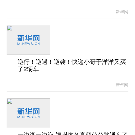
新华网
逆行！逆遇！逆袭！快递小哥于洋洋又买
了2辆车
新华网
一边湖一边海 福州这条高颜值公路通车了