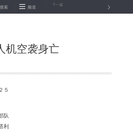
下一篇
俄向土耳其和南欧供气项目二线工程开工
搜索
频道
全国政协十三届常委会第二
人机空袭身亡
２５
部队
塔利