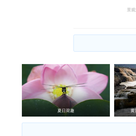
景观
夏日荷趣
黄