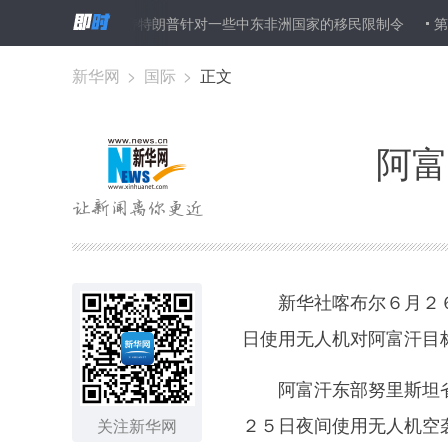
法院裁决支持特朗普针对一些中东非洲国家的移民限制令
第二届“期
新华网
>
国际
>
正文
阿富
新华社喀布尔６月２６
日使用无人机对阿富汗目
阿富汗东部努里斯坦省
２５日夜间使用无人机空
关注新华网