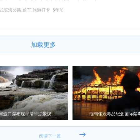
式滨海公路,通车,旅游打卡
5年前
加载更多
河壶口瀑布现半清半浊景观
缅甸销毁毒品纪念国际禁