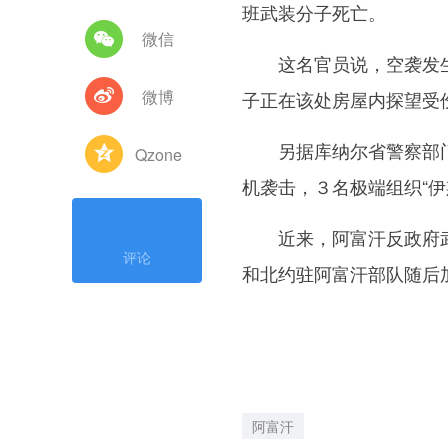
班武装分子死亡。
微信
这名官员说，空袭发生
微博
子正在该处房屋内探望受
另据库纳尔省警察部门
Qzone
机袭击，３名极端组织“伊
近来，阿富汗反政府武
评论
和北约驻阿富汗部队随后
阿富汗