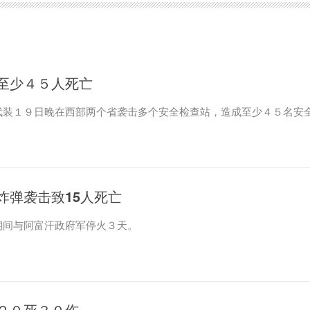
至少４５人死亡
武装１９日晚在西部两个省袭击多个安全检查站，造成至少４５名安
炸弹袭击致15人死亡
期间与阿富汗政府军停火３天。
２０死３０伤