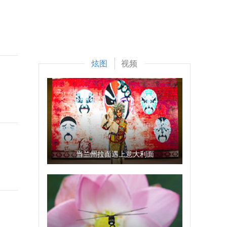
炫图
视频
当兰州拉面遇上意大利面