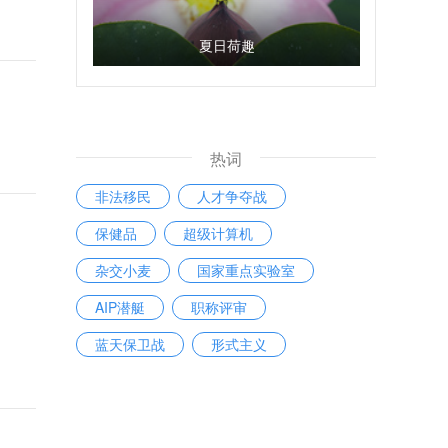
夏日荷趣
热词
非法移民
人才争夺战
保健品
超级计算机
杂交小麦
国家重点实验室
AIP潜艇
职称评审
蓝天保卫战
形式主义