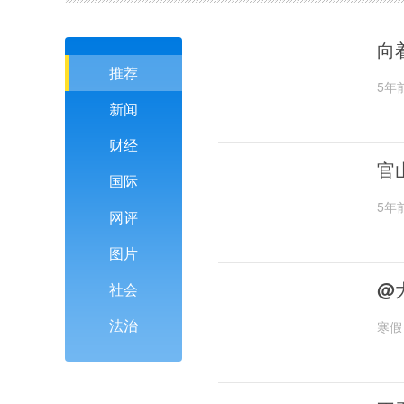
向
推荐
5年
新闻
财经
官
国际
5年
网评
图片
@
社会
法治
寒假