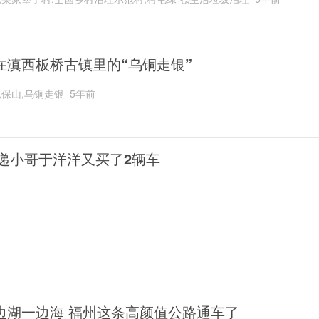
在滇西板桥古镇里的“乌铜走银”
,保山,乌铜走银
5年前
递小哥于洋洋又买了2辆车
边湖一边海 福州这条高颜值公路通车了