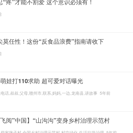
忍“疼”才能不割爱 这个意识必须有！
前
尖莫任性！这份“反食品浪费”指南请收下
前
岁萌娃打110求助 超可爱对话曝光
,电话,叔叔,父母,赣州市,联系,妈妈,一边,龙南县,讲故事
5年前
“飞阅”中国】“山沟沟”变身乡村治理示范村
,柴家堡子村,全国乡村治理示范村,村屯绿化,生活垃圾治理
5年前