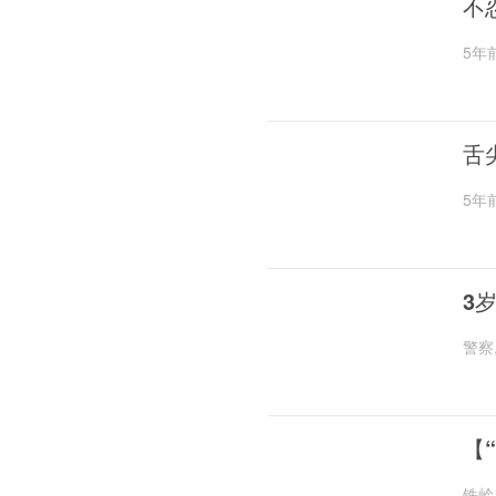
不
5年
舌
5年
3
警察
【
铁岭