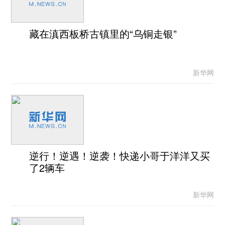
藏在滇西板桥古镇里的“乌铜走银”
新华网
逆行！逆遇！逆袭！快递小哥于洋洋又买
了2辆车
新华网