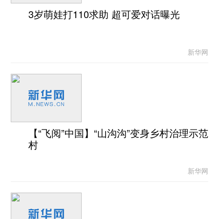
3岁萌娃打110求助 超可爱对话曝光
新华网
【“飞阅”中国】“山沟沟”变身乡村治理示范
村
新华网