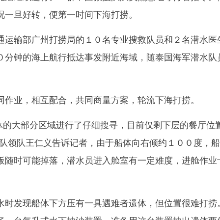
况一旦好转，便第一时间下海打捞。
运输部广州打捞局的１０名专业搜救队员和２名潜水医
０分钟的海上航行抵达事发附近海域，随泰国海军潜水队
作业，相互配合，共同商量方案，轮流下海打捞。
体的大部分区域进行了仔细搜寻，目前仅剩下层的餐厅位
援队领队王仁义告诉记者，由于船体向右倾约１００度，
板随时可能掉落，潜水员进入舱室有一定难度，进舱作业
时发现船体下方压有一具遇难者遗体，但位置很难打捞