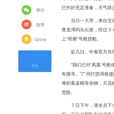
已作好充足准备，天气状
微信
当日一大早，来自交通
微博
查龙湾码头出发，经过３
上“塔廊”号救捞船。
Qzone
近几日，中泰双方共同
“我们已对‘凤凰’号船
评论
有搜寻。”广州打捞局救
堆积着桌椅等杂物，天花
危险。
７日下午，潜水员下水