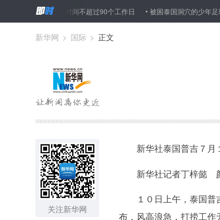
政策” 审批时间不超过90个工作日
被困泰国洞穴的少年足球队１３
论员：警惕美国单边保护主义设下的“冷战陷阱”
新华网
>
国际
>
正文
新华社泰国普吉７月
新华社记者丁梓懿 颜
１０日上午，泰国普吉
关注新华网
布，风高浪急，打捞工作