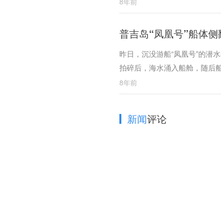
致电慰问。
8年前
普吉岛“凤凰号”船体侧
昨日，沉没游船“凤凰号”的潜
拍碎后，海水涌入船舱，随后
短。
8年前
新闻
评论