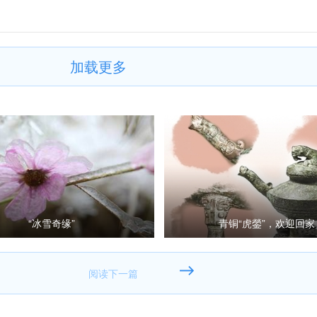
加载更多
“冰雪奇缘”
青铜“虎鎣”，欢迎回家