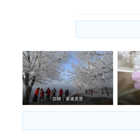
吉林：雾凇美景