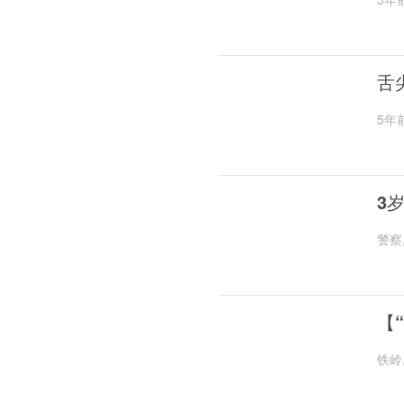
舌
5年
3
警察
【
铁岭