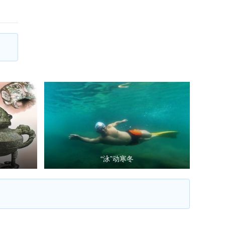
“泳”动寒冬