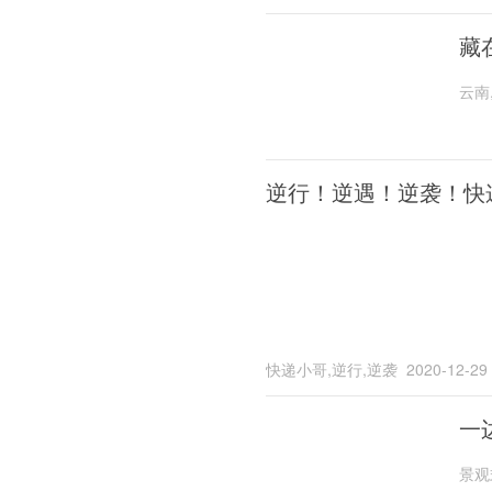
藏
云南
逆行！逆遇！逆袭！快
快递小哥,逆行,逆袭
2020-12-29
一
景观