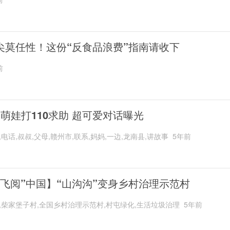
尖莫任性！这份“反食品浪费”指南请收下
前
岁萌娃打110求助 超可爱对话曝光
,电话,叔叔,父母,赣州市,联系,妈妈,一边,龙南县,讲故事
5年前
“飞阅”中国】“山沟沟”变身乡村治理示范村
,柴家堡子村,全国乡村治理示范村,村屯绿化,生活垃圾治理
5年前