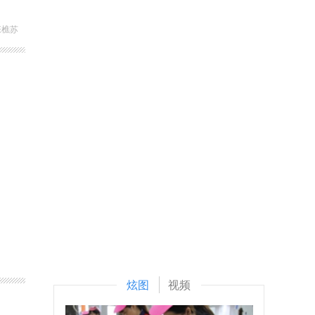
张樵苏
炫图
视频