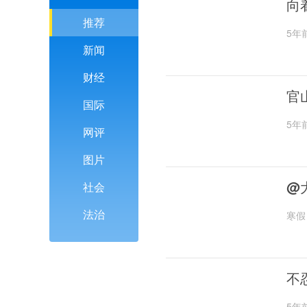
向
推荐
5年
新闻
财经
官
国际
5年
网评
图片
@
社会
法治
寒假
不
5年