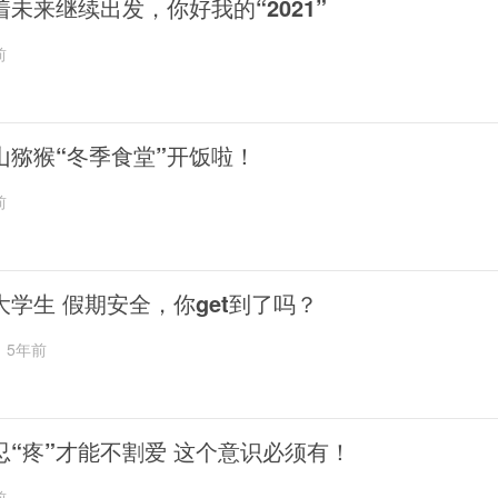
着未来继续出发，你好我的“2021”
前
山猕猴“冬季食堂”开饭啦！
前
大学生 假期安全，你get到了吗？
5年前
忍“疼”才能不割爱 这个意识必须有！
前