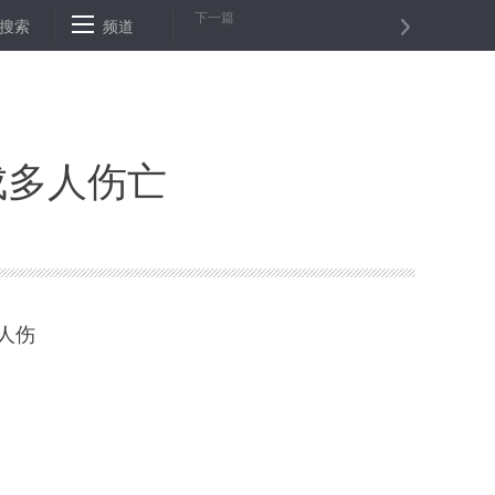
下一篇
国干涉委内政
搜索
频道
中共中央、国务院在南京举行2018年南京大屠杀死难
成多人伤亡
人伤