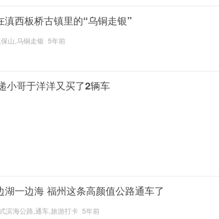
在滇西板桥古镇里的“乌铜走银”
,保山,乌铜走银
5年前
递小哥于洋洋又买了2辆车
边湖一边海 福州这条高颜值公路通车了
式滨海公路,通车,旅游打卡
5年前