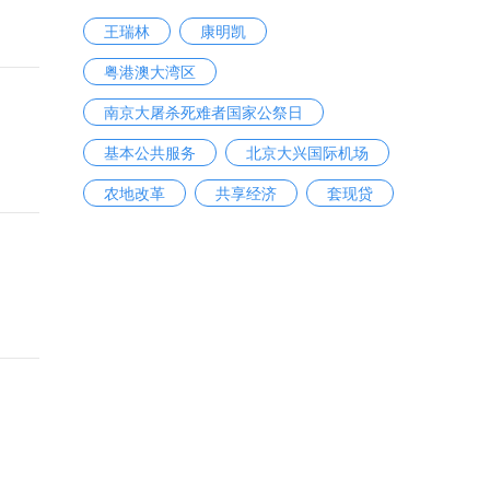
王瑞林
康明凯
粤港澳大湾区
南京大屠杀死难者国家公祭日
基本公共服务
北京大兴国际机场
农地改革
共享经济
套现贷
应急救援专用号牌