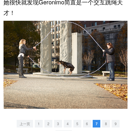
她很快就发现Geronimo简直是一个交互跳绳天
才！
上一页
1
2
3
4
5
6
7
8
9