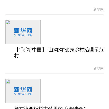
新华网
【“飞阅”中国】“山沟沟”变身乡村治理示范
村
新华网
藏在滇西板桥古镇里的“乌铜走银”