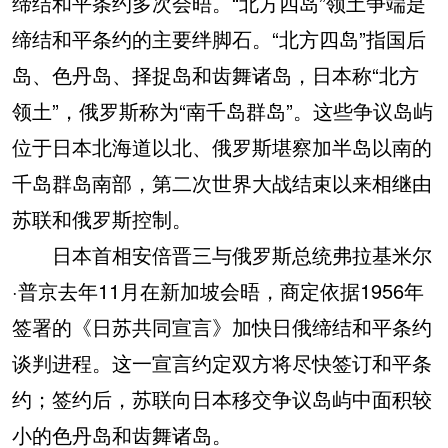
缔结和平条约多次会晤。“北方四岛”领土争端是
缔结和平条约的主要绊脚石。“北方四岛”指国后
岛、色丹岛、择捉岛和齿舞诸岛，日本称“北方
领土”，俄罗斯称为“南千岛群岛”。这些争议岛屿
位于日本北海道以北、俄罗斯堪察加半岛以南的
千岛群岛南部，第二次世界大战结束以来相继由
苏联和俄罗斯控制。
日本首相安倍晋三与俄罗斯总统弗拉基米尔
·普京去年11月在新加坡会晤，商定依据1956年
签署的《日苏共同宣言》加快日俄缔结和平条约
谈判进程。这一宣言约定双方将尽快签订和平条
约；签约后，苏联向日本移交争议岛屿中面积较
小的色丹岛和齿舞诸岛。