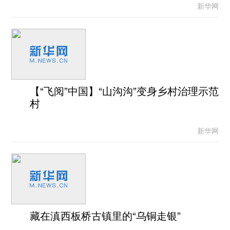
新华网
【“飞阅”中国】“山沟沟”变身乡村治理示范
村
新华网
藏在滇西板桥古镇里的“乌铜走银”