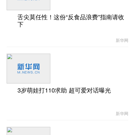
舌尖莫任性！这份“反食品浪费”指南请收
下
新华网
3岁萌娃打110求助 超可爱对话曝光
新华网