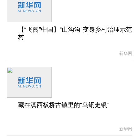
【“飞阅”中国】“山沟沟”变身乡村治理示范
村
新华网
藏在滇西板桥古镇里的“乌铜走银”
新华网