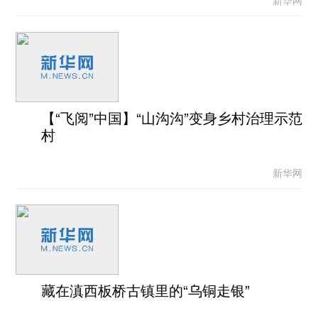
新华网
【“飞阅”中国】“山沟沟”变身乡村治理示范
村
新华网
藏在滇西板桥古镇里的“乌铜走银”