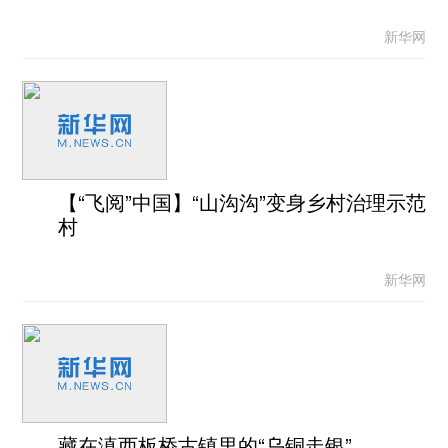
新华网
【“飞阅”中国】“山沟沟”变身乡村治理示范
村
新华网
藏在滇西板桥古镇里的“乌铜走银”