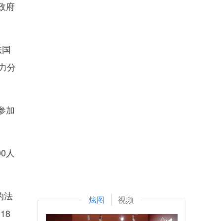
政府
法国
力分
参加
0人
的法
炫图
视频
18