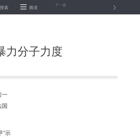
下一篇
很多
搜索
行政规范性文件合法性审核 从源头处规范权力行使
频道
赋予科
暴力分子力度
前一
法国
”示