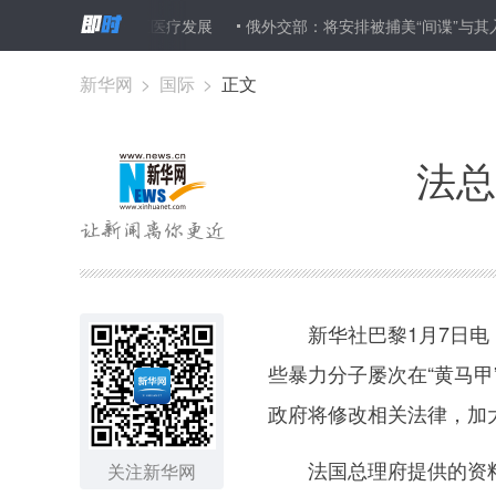
武陵山贫困地区医疗发展
俄外交部：将安排被捕美“间谍”与其入籍国代
新华网
>
国际
>
正文
法总
新华社巴黎1月7日电（
些暴力分子屡次在“黄马
政府将修改相关法律，加
法国总理府提供的资料显
关注新华网