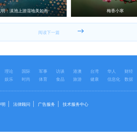
昆明：滇池上游湿地美如画
梅香小寒
理论
国际
军事
访谈
港澳
台湾
华人
财经
娱乐
时尚
体育
食品
旅游
健康
信息化
数据
声明
法律顾问
广告服务
技术服务中心