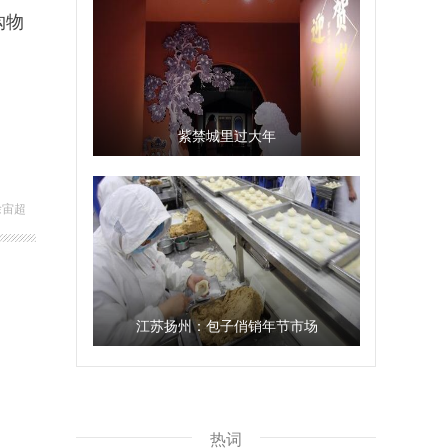
购物
紫禁城里过大年
徐宙超
江苏扬州：包子俏销年节市场
热词