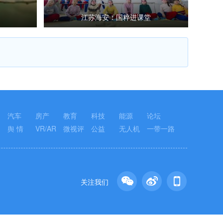
江苏海安：国粹进课堂
汽车
房产
教育
科技
能源
论坛
舆 情
VR/AR
微视评
公益
无人机
一带一路
关注我们