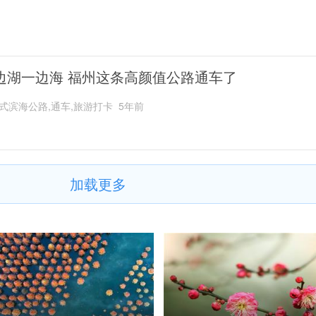
边湖一边海 福州这条高颜值公路通车了
式滨海公路,通车,旅游打卡
5年前
加载更多