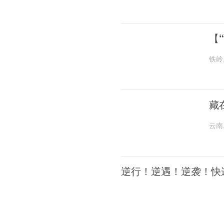
【
铁岭
藏
云南
逆行！逆遇！逆袭！快