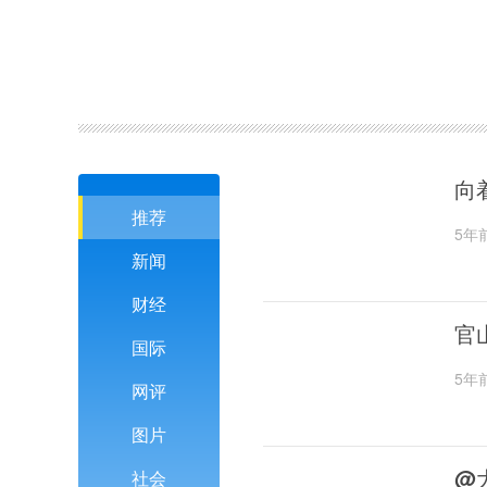
向
推荐
5年
新闻
财经
官
国际
5年
网评
图片
@
社会