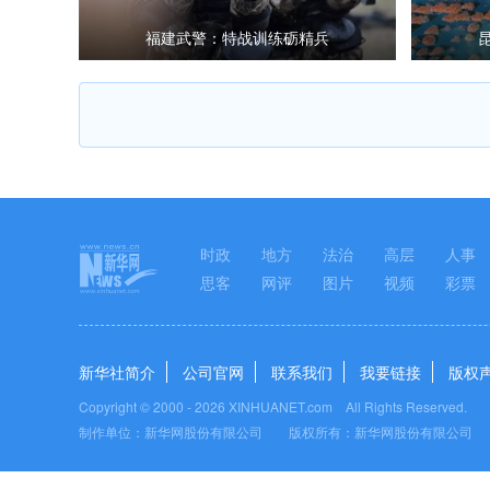
福建武警：特战训练砺精兵
时政
地方
法治
高层
人事
思客
网评
图片
视频
彩票
新华社简介
公司官网
联系我们
我要链接
版权
Copyright © 2000 -
2026 XINHUANET.com All Rights Reserved.
制作单位：新华网股份有限公司 版权所有：新华网股份有限公司