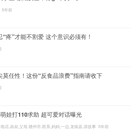
5年前
忍“疼”才能不割爱 这个意识必须有！
前
尖莫任性！这份“反食品浪费”指南请收下
前
岁萌娃打110求助 超可爱对话曝光
,电话,叔叔,父母,赣州市,联系,妈妈,一边,龙南县,讲故事
5年前