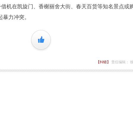
分子借机在凯旋门、香榭丽舍大街、春天百货等知名景点或
起暴力冲突。
+1
【纠错】
责任编辑： 