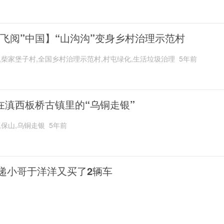
“飞阅”中国】“山沟沟”变身乡村治理示范村
,柴家堡子村,全国乡村治理示范村,村屯绿化,生活垃圾治理
5年前
在滇西板桥古镇里的“乌铜走银”
,保山,乌铜走银
5年前
递小哥于洋洋又买了2辆车