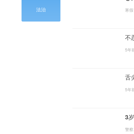
法治
寒假
不
5年
舌
5年
3
警察