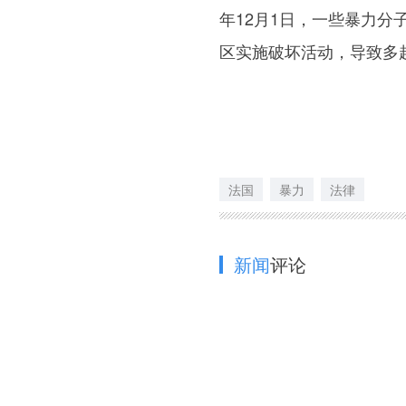
年12月1日，一些暴力
区实施破坏活动，导致多
法国
暴力
法律
新闻
评论