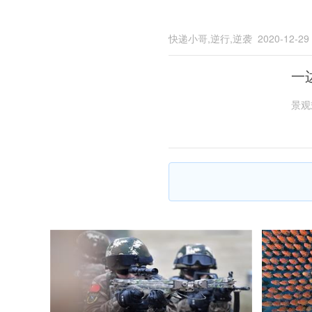
快递小哥,逆行,逆袭
2020-12-29
一
景观