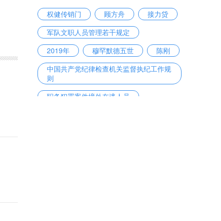
权健传销门
顾方舟
接力贷
军队文职人员管理若干规定
2019年
穆罕默德五世
陈刚
中国共产党纪律检查机关监督执纪工作规
则
职务犯罪案件境外在逃人员
己亥年