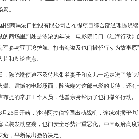
场景。
国招商局港口控股有限公司吉布提项目综合部经理陈晓端
城的商场里到处是浓浓的年味，电影院门口《红海行动》
海军参与亚丁湾护航、打击海盗及也门撤侨行动为故事原
大片和舆论焦点。
，陈晓端便迫不及待地带着妻子和女儿一起走进了放映
火爆、震撼的电影场面，陈晓端对这部电影的期待，还有
吉布提的常驻工作人员，他曾亲身经历了也门撤侨行动。
3月26日开始，沙特阿拉伯等国出动战机，连续对据守也
塞武装发动空袭，也门安全形势严重恶化。中国政府高度
安危，果断做出撤侨决定。