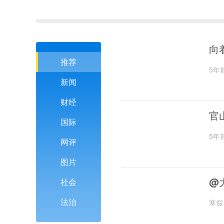
向
推荐
5年
新闻
财经
官
国际
5年
网评
图片
@
社会
法治
寒假