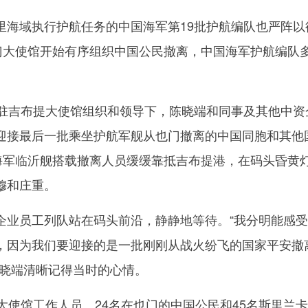
域执行护航任务的中国海军第19批护航编队也严阵以
也门大使馆开始有序组织中国公民撤离，中国海军护航编队
吉布提大使馆组织和领导下，陈晓端和同事及其他中资
迎接最后一批乘坐护航军舰从也门撤离的中国同胞和其他
国海军临沂舰搭载撤离人员缓缓靠抵吉布提港，在码头昏黄
穆和庄重。
员工列队站在码头前沿，静静地等待。“我分明能感受
，因为我们要迎接的是一批刚刚从战火纷飞的国家平安撤
陈晓端清晰记得当时的心情。
使馆工作人员、24名在也门的中国公民和45名斯里兰