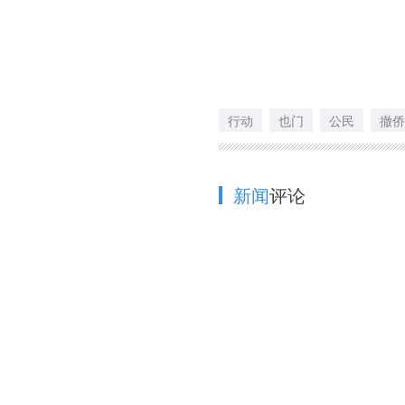
行动
也门
公民
撤侨
新闻
评论