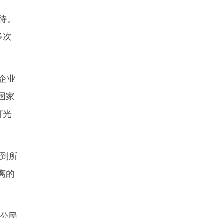
待。
多次
企业
国家
灯光
到所
离的
卡公民