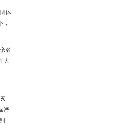
团体
下，
0余名
任大
然灾
国海
别