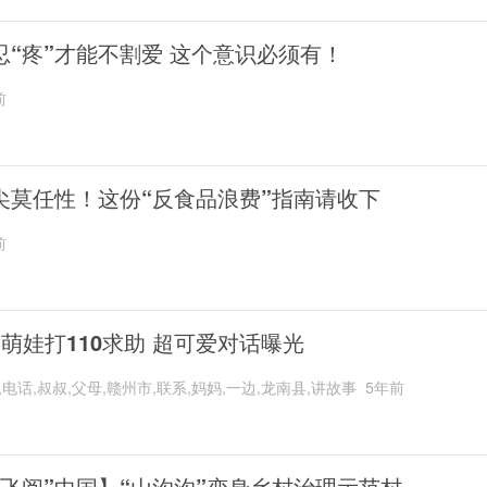
忍“疼”才能不割爱 这个意识必须有！
前
尖莫任性！这份“反食品浪费”指南请收下
前
岁萌娃打110求助 超可爱对话曝光
,电话,叔叔,父母,赣州市,联系,妈妈,一边,龙南县,讲故事
5年前
“飞阅”中国】“山沟沟”变身乡村治理示范村