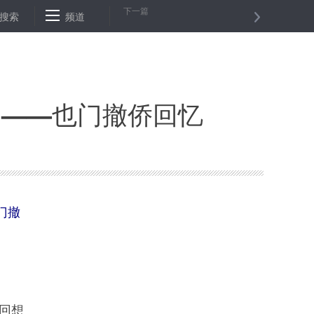
下一篇
同期极值
搜索
沙特安全部队打死6名武装分子
频道
手机“下单”一键预约 
”——也门撤侨回忆
门撤
回想