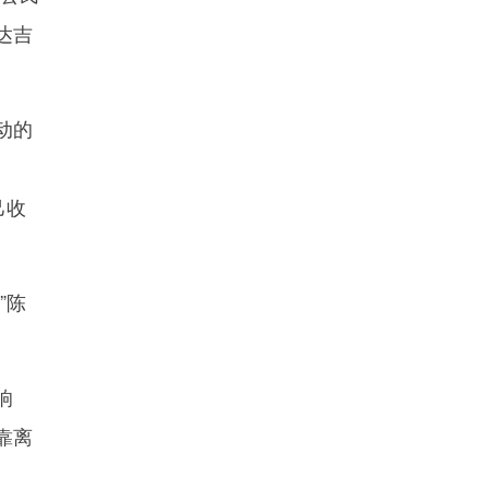
达吉
动的
己收
”陈
响
靠离