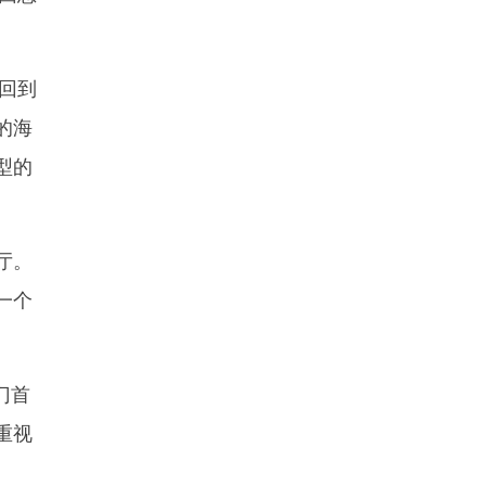
回到
的海
型的
厅。
一个
门首
重视