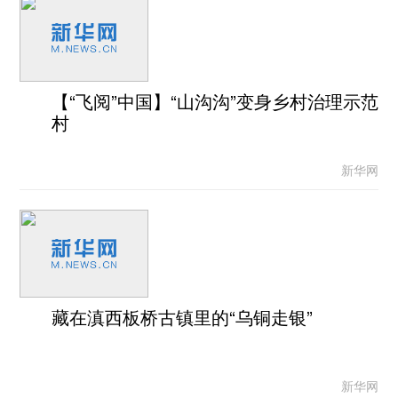
【“飞阅”中国】“山沟沟”变身乡村治理示范
村
新华网
藏在滇西板桥古镇里的“乌铜走银”
新华网