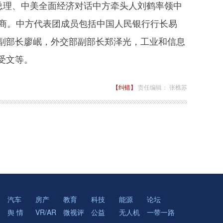
总理、中美全面经济对话中方牵头人刘鹤率领中
磋商。中方代表团成员包括中国人民银行行长易
副部长廖岷，外交部副部长郑泽光，工业和信息
受文等。
【纠错】
责任编辑： 张樵苏
汽车
房产
教育
科技
能源
论坛
舆 情
VR/AR
微视评
公益
无人机
一带一路