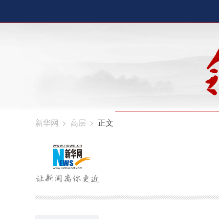
新华网
>
高层
>
正文