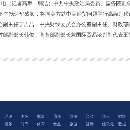
电（记者高攀 韩洁）中共中央政治局委员、国务院副
日下午抵达华盛顿，将同美方就中美经贸问题举行高级别
会副主任宁吉喆，中央财经委员会办公室副主任、财政部
村部副部长韩俊，商务部副部长兼国际贸易谈判副代表王
理论
国际
军事
访谈
港澳
台湾
华人
财经
娱乐
时尚
体育
食品
旅游
健康
信息化
数据