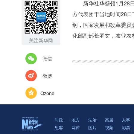
新华社华盛顿1月28日
方代表团于当地时间28
纲，国家发展和改革委员
化部副部长罗文，农业农
关注新华网
微信
微博
Qzone
时政
地方
法治
高层
人事
思客
网评
图片
视频
彩票