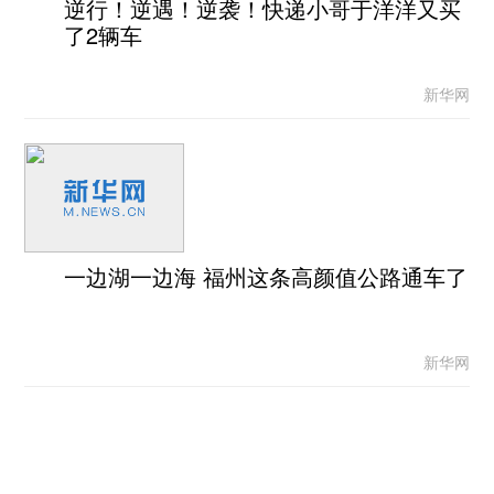
逆行！逆遇！逆袭！快递小哥于洋洋又买
了2辆车
新华网
一边湖一边海 福州这条高颜值公路通车了
新华网