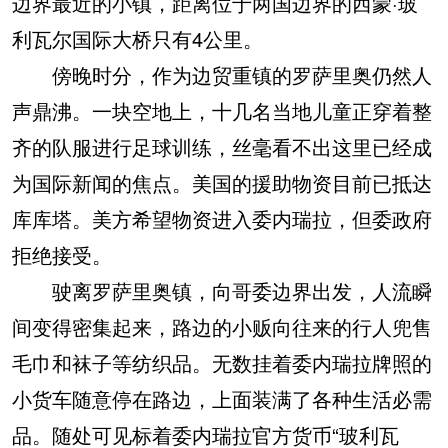
边界最近的小镇，距离位于两国边界的西蒙·玻
利瓦尔国际大桥只有4公里。
傍晚时分，作为边贸重镇的罗萨里奥仍然人
声鼎沸。一块空地上，十几名当地儿童正穿着整
齐的队服进行足球训练，丝毫看不出这里已经成
为国际新闻的焦点。美国的援助物资目前已抵达
库库塔。美方希望物资进入委内瑞拉，但委政府
拒绝接受。
驶离罗萨里奥镇，向哥委边界出发，人流瞬
间变得密集起来，路边的小贩向往来的行人兜售
毛巾和袜子等纺织品。无数挂着委内瑞拉牌照的
小货车随意停在路边，上面装满了各种生活必需
品。随处可见标着委内瑞拉官方货币“玻利瓦