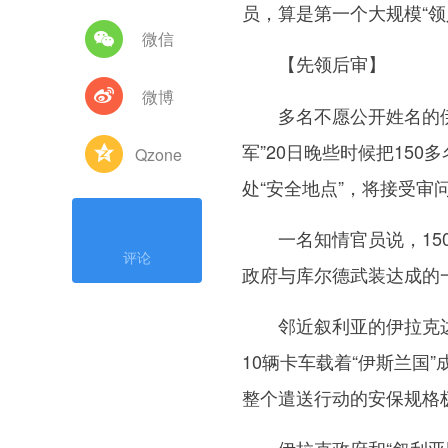
员，算是第一个大规模“领
微信
【先领后审】
微博
多名不愿公开姓名的伊拉
军”20日晚些时候把15
Qzone
处“安全地点”，将接受审
一名知情官员说，150
评论
政府与库尔德武装达成的
邻近叙利亚的伊拉克边境
10辆卡车载着“伊斯兰国
整个遣送行动的安保规格