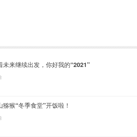
着未来继续出发，你好我的“2021”
前
山猕猴“冬季食堂”开饭啦！
前