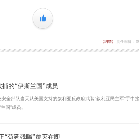
+1
【纠错】
责任编辑： 
被捕的“伊斯兰国”成员
克安全部队当天从美国支持的叙利亚反政府武装“叙利亚民主军”手中
斯兰国”成员。
正“苟延残喘”覆灭在即