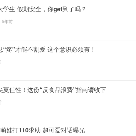
大学生 假期安全，你get到了吗？
5年前
忍“疼”才能不割爱 这个意识必须有！
前
尖莫任性！这份“反食品浪费”指南请收下
前
岁萌娃打110求助 超可爱对话曝光