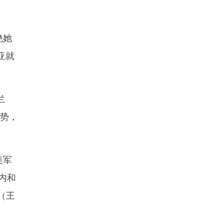
绝她
亚就
兰
形势，
美军
内和
（王