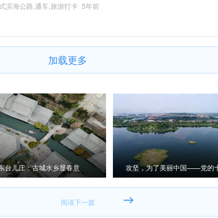
式滨海公路,通车,旅游打卡
5年前
加载更多
东台儿庄：古城水乡显春意
攻坚，为了美丽中国——党的
来污染防治纪实