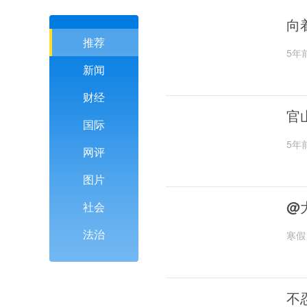
向
推荐
5年
新闻
财经
官
国际
5年
网评
图片
@
社会
法治
寒假
不