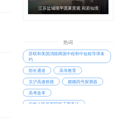
江苏盐城现平流雾景观 宛若仙境
热词
苏联和美国消除两国中程和中短程导弹条
约
部长通道
高等教育
京沪高速铁路
嫦娥四号探测器
高考改革
中华人民共和国电子商务法
折叠手机
支付宝
快递员