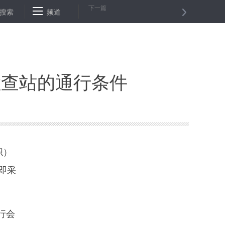
下一篇
销压缩至20天
搜索
频道
证监会：去年融资7.1万亿元 核准105家企业IPO
科
检查站的通行条件
织）
即采
行会