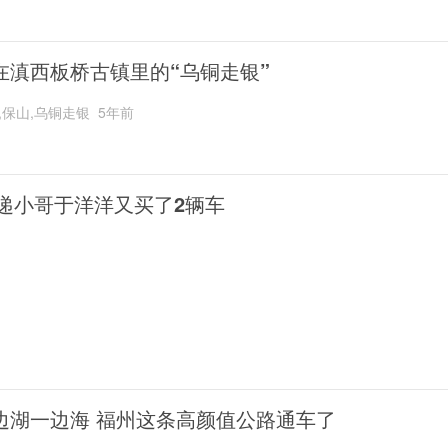
在滇西板桥古镇里的“乌铜走银”
,保山,乌铜走银
5年前
递小哥于洋洋又买了2辆车
边湖一边海 福州这条高颜值公路通车了