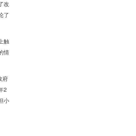
了改
论了
上触
的情
政府
年2
但小