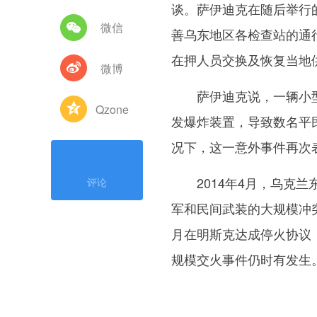
谈。萨伊迪克在随后举行
微信
善乌东地区各检查站的通
在押人员交换及恢复当地
微博
萨伊迪克说，一辆小型
Qzone
发爆炸装置，导致数名平
况下，这一意外事件再次
2014年4月，乌克兰
评论
军和民间武装的大规模冲突
月在明斯克达成停火协议
规模交火事件仍时有发生