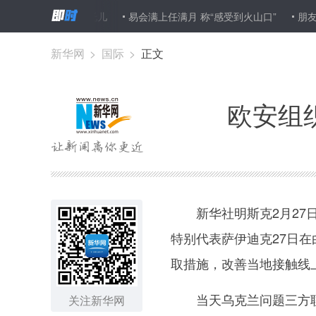
除了受骗者都是托儿
易会满上任满月 称“感受到火山口”
朋友圈毒舌贱
新华网
>
国际
>
正文
欧安组
新华社明斯克2月27日
特别代表萨伊迪克27日
取措施，改善当地接触线
当天乌克兰问题三方联
关注新华网