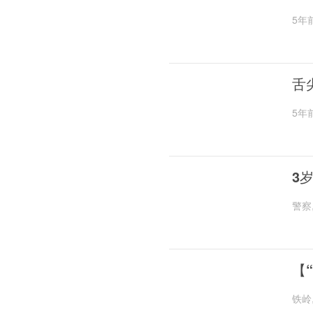
5年
舌
5年
3
警察
【
铁岭