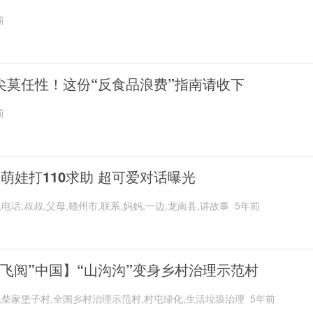
前
尖莫任性！这份“反食品浪费”指南请收下
前
岁萌娃打110求助 超可爱对话曝光
,电话,叔叔,父母,赣州市,联系,妈妈,一边,龙南县,讲故事
5年前
“飞阅”中国】“山沟沟”变身乡村治理示范村
,柴家堡子村,全国乡村治理示范村,村屯绿化,生活垃圾治理
5年前