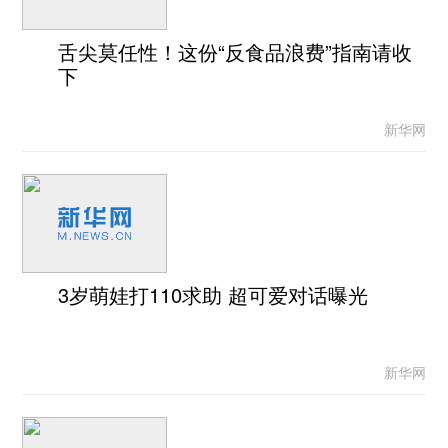
舌尖莫任性！这份“反食品浪费”指南请收
下
新华网
3岁萌娃打110求助 超可爱对话曝光
新华网