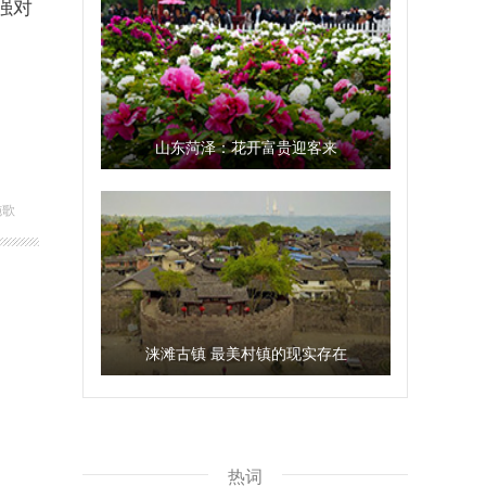
强对
山东菏泽：花开富贵迎客来
施歌
涞滩古镇 最美村镇的现实存在
热词