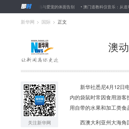
宠物殡葬：一场与爱宠的体面告别
澳门道教科仪音乐：从道场到舞台
新华网
>
国际
>
正文
澳动
新华社悉尼4月12日电
内的袋鼠时常因食用游客
用自带的水果和加工类食
西澳大利亚州大海角国
关注新华网