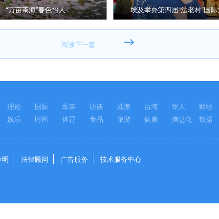
“万亩茶海”春色怡人
埃及举办第四届“法老村”国
理论
国际
军事
访谈
港澳
台湾
华人
财经
娱乐
时尚
体育
食品
旅游
健康
信息化
数据
声明
法律顾问
广告服务
技术服务中心