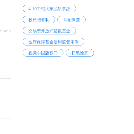
4·10中铝火车脱轨事故
校长陪餐制
耳念珠菌
交易型开放式指数基金
医疗保障基金使用监管条例
视觉中国版权门
扫黑除恶
嫦娥五号探测器
义务教育
苏丹