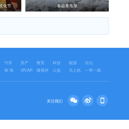
际文化节
春临青海湖
汽车
房产
教育
科技
能源
论坛
舆 情
VR/AR
微视评
公益
无人机
一带一路
关注我们