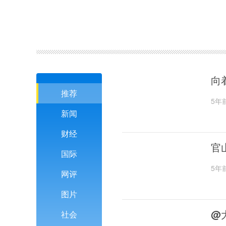
向
推荐
5年
新闻
财经
官
国际
5年
网评
图片
@
社会