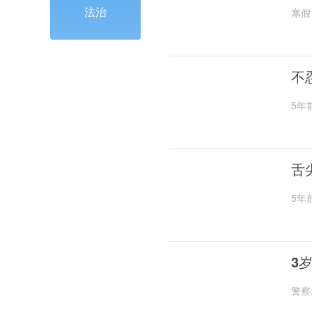
法治
寒假
不
5年
舌
5年
3
警察