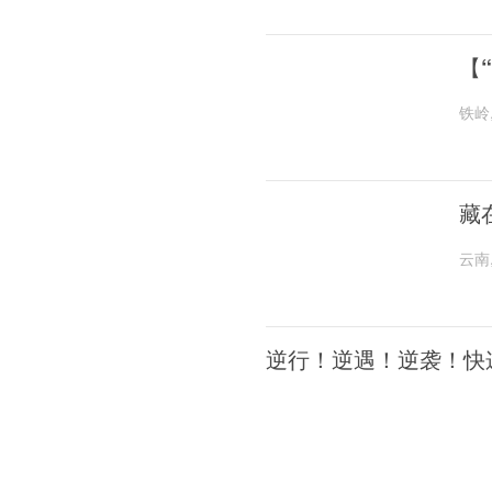
【
铁岭
藏
云南
逆行！逆遇！逆袭！快