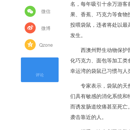
名，每年吸引十余万游客
微信
果、香蕉、巧克力等食物
投喂袋鼠，违者将处以最高
微博
发生。
Qzone
西澳州野生动物保护部
化巧克力、面包等加工类
幸运湾的袋鼠已习惯与人
评论
专家表示，袋鼠的天然
们具有敏感的消化系统和
而诱发肠道绞痛甚至死亡
袭击靠近的人。