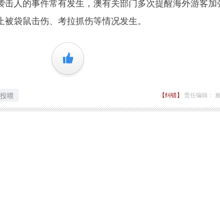
击人的事件常有发生，澳有关部门多次提醒海外游客加
止被袋鼠击伤、考拉抓伤等情况发生。
+1
投喂
【纠错】
责任编辑： 