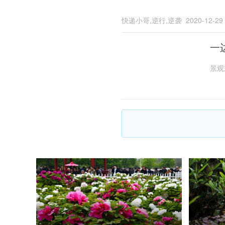
快递小哥,逆行,逆袭
2020-12-29
一
景观