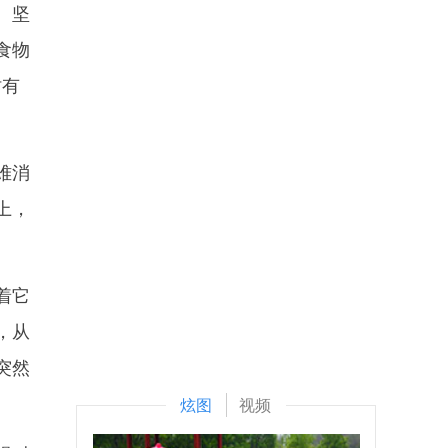
、坚
食物
时有
难消
上，
着它
，从
突然
炫图
视频