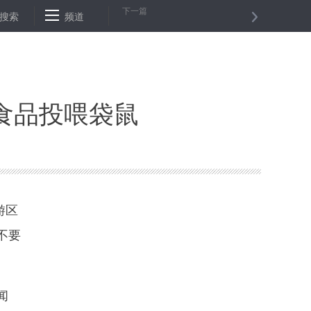
下一篇
展新格局
搜索
一个“村”的创新之路——中关村70年从无名之地变创新之源
频道
食品投喂袋鼠
游区
不要
闻