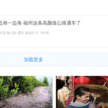
边湖一边海 福州这条高颜值公路通车了
式滨海公路,通车,旅游打卡
5年前
加载更多