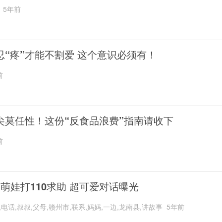
5年前
忍“疼”才能不割爱 这个意识必须有！
前
尖莫任性！这份“反食品浪费”指南请收下
前
岁萌娃打110求助 超可爱对话曝光
,电话,叔叔,父母,赣州市,联系,妈妈,一边,龙南县,讲故事
5年前