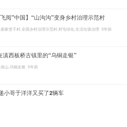
“飞阅”中国】“山沟沟”变身乡村治理示范村
,柴家堡子村,全国乡村治理示范村,村屯绿化,生活垃圾治理
5年前
在滇西板桥古镇里的“乌铜走银”
,保山,乌铜走银
5年前
递小哥于洋洋又买了2辆车