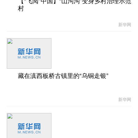
【“飞阅”中国】“山沟沟”变身乡村治理示范
村
新华网
藏在滇西板桥古镇里的“乌铜走银”
新华网