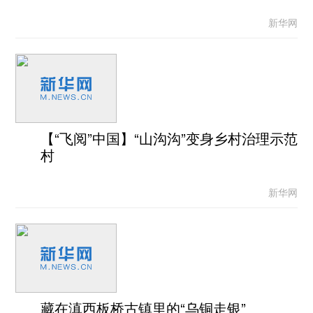
新华网
【“飞阅”中国】“山沟沟”变身乡村治理示范
村
新华网
藏在滇西板桥古镇里的“乌铜走银”