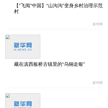
【“飞阅”中国】“山沟沟”变身乡村治理示范
村
新华网
藏在滇西板桥古镇里的“乌铜走银”
新华网