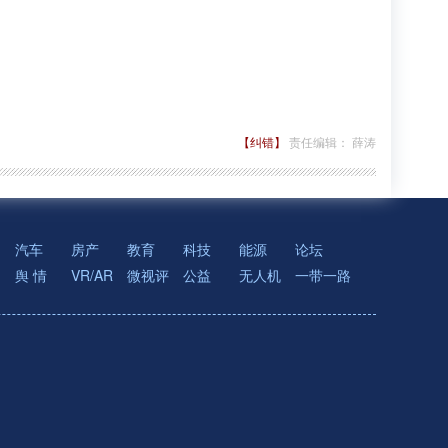
【纠错】
责任编辑： 薛涛
汽车
房产
教育
科技
能源
论坛
舆 情
VR/AR
微视评
公益
无人机
一带一路