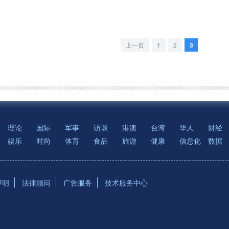
上一页
1
2
3
理论
国际
军事
访谈
港澳
台湾
华人
财经
娱乐
时尚
体育
食品
旅游
健康
信息化
数据
声明
法律顾问
广告服务
技术服务中心