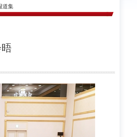
报道集
会晤