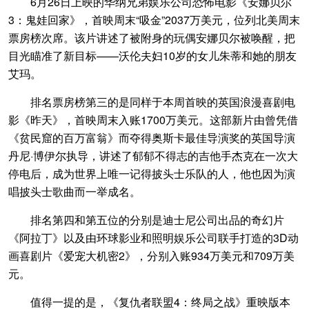
6月26日上映的华纳兄弟娱乐公司恐怖电影《安娜贝尔
3：鬼娃回家》，首映周末“吸金”2037万美元，位列北美周末
票房榜次席。该片讲述了被附身的玩偶安娜贝尔被唤醒，把
目光瞄准了新目标——沃伦夫妇10岁的女儿朱蒂和她的朋友
艾玛。
排名票房榜第三的是同样于本周首映的英国浪漫喜剧电
影《昨天》，首映周末入账1700万美元。这部新片由曾凭借
《贫民窟的百万富翁》而夺得奥斯卡最佳导演奖的英国导演
丹尼·博伊尔执导，讲述了郁郁不得志的吉他手杰克在一次大
停电后，成为世界上唯一记得披头士乐队的人，他也因为演
唱披头士歌曲而一举成名。
排名第四和第五位的分别是迪士尼公司出品的奇幻片
《阿拉丁》以及由环球影业和照明娱乐公司联手打造的3D动
画喜剧片《爱宠大机密2》，分别入账934万美元和709万美
元。
值得一提的是，《复仇者联盟4：终局之战》重映版本