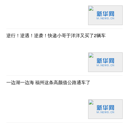
逆行！逆遇！逆袭！快递小哥于洋洋又买了2辆车
一边湖一边海 福州这条高颜值公路通车了