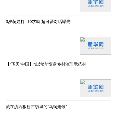
3岁萌娃打110求助 超可爱对话曝光
【“飞阅”中国】“山沟沟”变身乡村治理示范村
藏在滇西板桥古镇里的“乌铜走银”