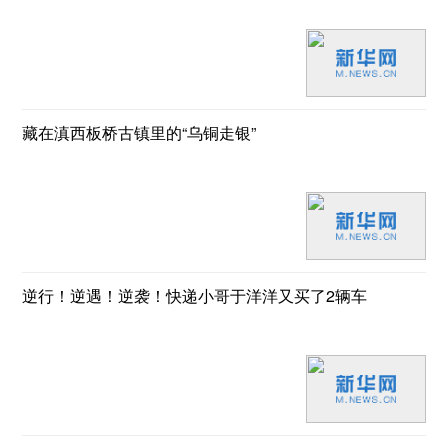
藏在滇西板桥古镇里的“乌铜走银”
逆行！逆遇！逆袭！快递小哥于洋洋又买了2辆车