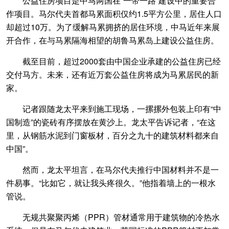
公益住房项目是中马两国在“一带一路”建设中的重要合
作项目。马尔代夫首都马累面积仅约1.5平方公里，居住人口
却超过10万。为了缓解马累拥挤的居住环境，中马近年来展
开合作，在与马累隔海相望的胡鲁马累岛上建设公益住房。
截至目前，超过2000套由中国企业承建的公益住房已经
交付马方。未来，还有近万套公益住房将成为马累居民的新
家。
记者跟随龙太平来到施工现场，一摞摞外包装上印有“中
国制造”的瓷砖有序摆放在黄沙上。龙太平告诉记者，“在这
里，从钢筋水泥到门窗板材，百分之九十的建筑材料都来自
中国”。
然而，龙太平坦言，在马尔代夫推行中国材料并不是一
件易事。“比如它，就让我头疼很久。”他指着墙上的一根水
管说。
无规共聚聚丙烯（PPR）管材通常用于建筑物的冷热水