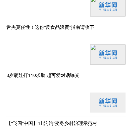
舌尖莫任性！这份“反食品浪费”指南请收下
3岁萌娃打110求助 超可爱对话曝光
【“飞阅”中国】“山沟沟”变身乡村治理示范村