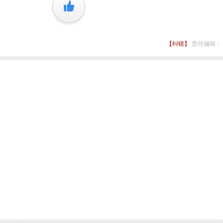
+1
【纠错】
责任编辑：