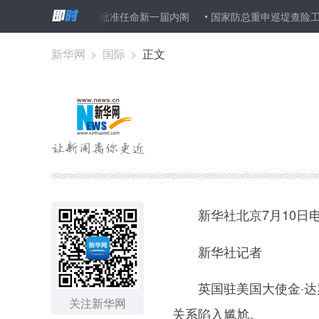
泰国国王批准任命新一届内阁
国家防总重申巡堤查险工作
粗
新华网
>
国际
>
正文
新华社北京7月10日
新华社记者
英国驻美国大使金·达罗
关注新华网
关系陷入尴尬。