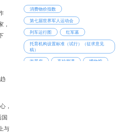
消费物价指数
作
第七届世界军人运动会
家，
列车运行图
红军墓
下
托育机构设置标准（试行）（征求意见
稿）
海景房
高校替课
博物馆
剑桥商务英语考试
ETC
减趋
关心，
后国
上与