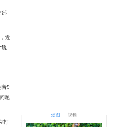
交部
过，近
“脱
普9
”问题
炫图
视频
克打