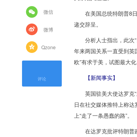
微信
在美国总统特朗普8日称
递交辞呈。
微博
分析人士指出，此次“口
Qzone
年来两国关系一直受到英国
欧”有求于美，试图最大
【新闻事实】
评论
英国驻美大使达罗克“差
日在社交媒体推特上称达罗
上“走了一条愚蠢的路”。
在达罗克批评特朗普政