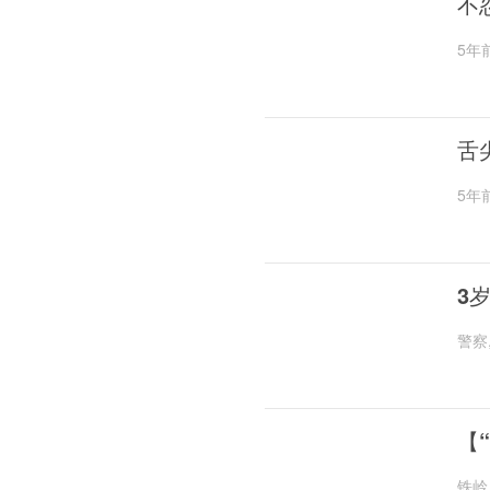
不
5年
舌
5年
3
警察
【
铁岭