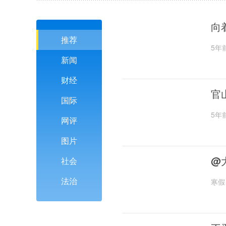
向
推荐
5年
新闻
财经
官
国际
5年
网评
图片
@
社会
法治
寒假