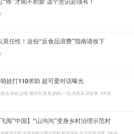
忍“疼”才能不割爱 这个意识必须有！
前
尖莫任性！这份“反食品浪费”指南请收下
前
岁萌娃打110求助 超可爱对话曝光
,电话,叔叔,父母,赣州市,联系,妈妈,一边,龙南县,讲故事
5年前
“飞阅”中国】“山沟沟”变身乡村治理示范村
,柴家堡子村,全国乡村治理示范村,村屯绿化,生活垃圾治理
5年前