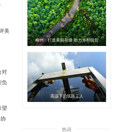
计
评美
柳州：打造美丽荷塘 助力乡村脱贫
会对
些负
高温下的筑路工人
希望
易协
热词