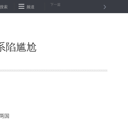
下一篇
军售错误决定
搜索
频道
最新调查报告显示日本人口连续10年减少
全国人
系陷尴尬
两国