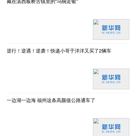
藏在滇西板桥古镇里的“乌铜走银”
逆行！逆遇！逆袭！快递小哥于洋洋又买了2辆车
一边湖一边海 福州这条高颜值公路通车了