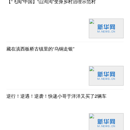
【“飞阅”中国】“山沟沟”变身乡村治理示范村
藏在滇西板桥古镇里的“乌铜走银”
逆行！逆遇！逆袭！快递小哥于洋洋又买了2辆车