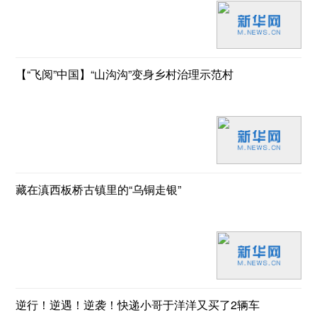
【“飞阅”中国】“山沟沟”变身乡村治理示范村
藏在滇西板桥古镇里的“乌铜走银”
逆行！逆遇！逆袭！快递小哥于洋洋又买了2辆车