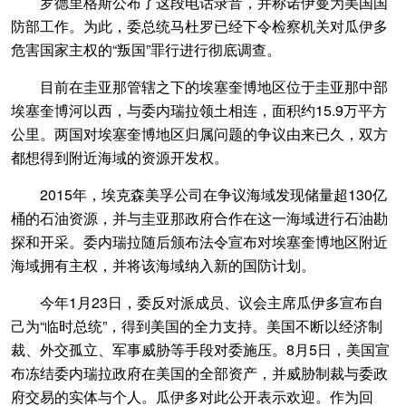
罗德里格斯公布了这段电话录音，并称诺伊曼为美国国
防部工作。为此，委总统马杜罗已经下令检察机关对瓜伊多
危害国家主权的“叛国”罪行进行彻底调查。
目前在圭亚那管辖之下的埃塞奎博地区位于圭亚那中部
埃塞奎博河以西，与委内瑞拉领土相连，面积约15.9万平方
公里。两国对埃塞奎博地区归属问题的争议由来已久，双方
都想得到附近海域的资源开发权。
2015年，埃克森美孚公司在争议海域发现储量超130亿
桶的石油资源，并与圭亚那政府合作在这一海域进行石油勘
探和开采。委内瑞拉随后颁布法令宣布对埃塞奎博地区附近
海域拥有主权，并将该海域纳入新的国防计划。
今年1月23日，委反对派成员、议会主席瓜伊多宣布自
己为“临时总统”，得到美国的全力支持。美国不断以经济制
裁、外交孤立、军事威胁等手段对委施压。8月5日，美国宣
布冻结委内瑞拉政府在美国的全部资产，并威胁制裁与委政
府交易的实体与个人。瓜伊多对此公开表示欢迎。作为回