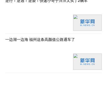
逆行！逆遇！逆袭！快递小哥于洋洋又买了2辆车
一边湖一边海 福州这条高颜值公路通车了