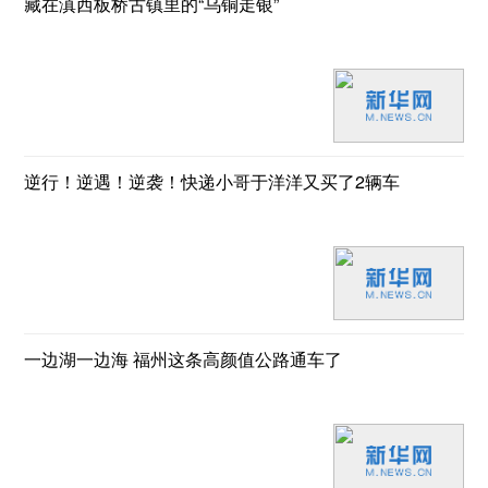
藏在滇西板桥古镇里的“乌铜走银”
逆行！逆遇！逆袭！快递小哥于洋洋又买了2辆车
一边湖一边海 福州这条高颜值公路通车了