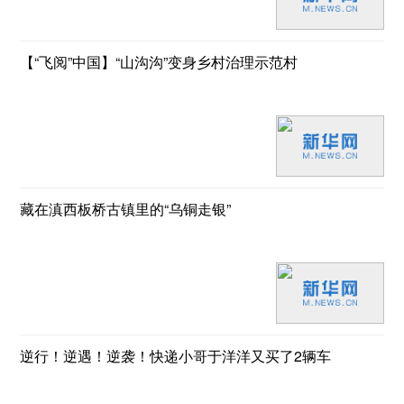
【“飞阅”中国】“山沟沟”变身乡村治理示范村
藏在滇西板桥古镇里的“乌铜走银”
逆行！逆遇！逆袭！快递小哥于洋洋又买了2辆车