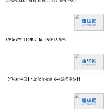
3岁萌娃打110求助 超可爱对话曝光
【“飞阅”中国】“山沟沟”变身乡村治理示范村