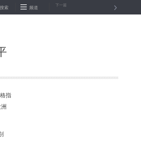
下一篇
17日上涨
搜索
北京大兴国际机场迎来第三阶段试飞
频道
通讯：“希望明天
平
价格指
欧洲
别