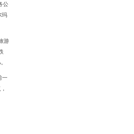
务公
尔玛
旅游
跌
%。
前一
点，