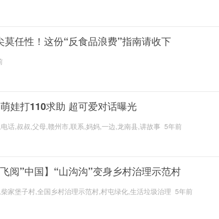
尖莫任性！这份“反食品浪费”指南请收下
前
岁萌娃打110求助 超可爱对话曝光
,电话,叔叔,父母,赣州市,联系,妈妈,一边,龙南县,讲故事
5年前
“飞阅”中国】“山沟沟”变身乡村治理示范村
,柴家堡子村,全国乡村治理示范村,村屯绿化,生活垃圾治理
5年前