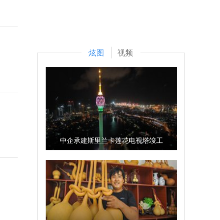
炫图
视频
中企承建斯里兰卡莲花电视塔竣工