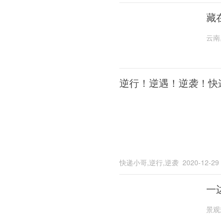
藏
云南
逆行！逆遇！逆袭！快
快递小哥,逆行,逆袭
2020-12-29
一
景观