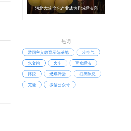
河北大城:文化产业成为县域经济亮
点
热词
爱国主义教育示范基地
冷空气
水文站
火车
盲盒经济
摔跤
燃煤污染
扫黑除恶
克隆
微信公众号