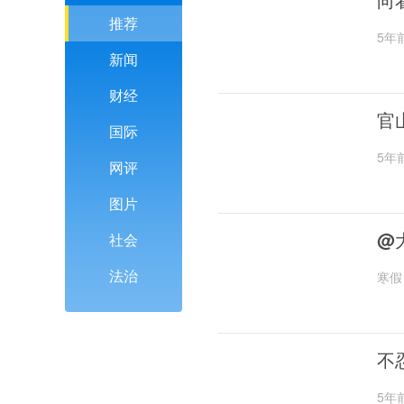
推荐
5年
新闻
财经
官
国际
5年
网评
图片
@
社会
法治
寒假
不
5年