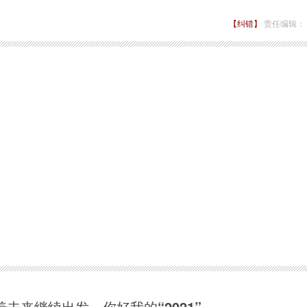
【纠错】
责任编辑：
着未来继续出发，你好我的“2021”