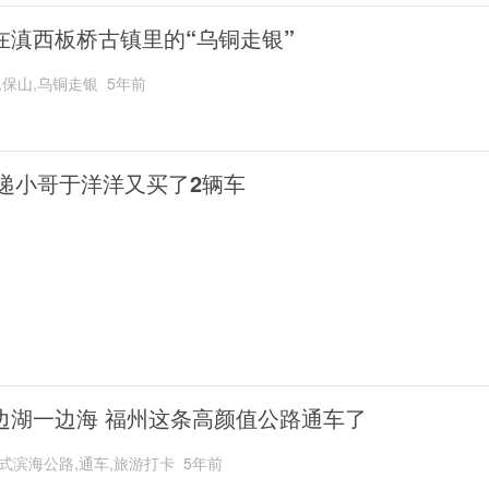
在滇西板桥古镇里的“乌铜走银”
,保山,乌铜走银
5年前
递小哥于洋洋又买了2辆车
边湖一边海 福州这条高颜值公路通车了
式滨海公路,通车,旅游打卡
5年前