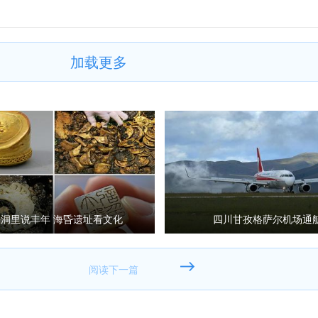
加载更多
洞里说丰年 海昏遗址看文化
四川甘孜格萨尔机场通