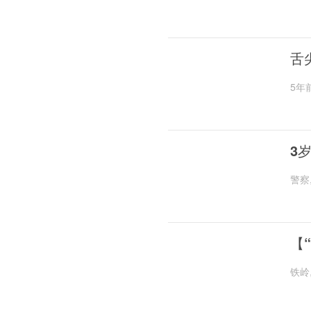
舌
5年
3
警察
【
铁岭