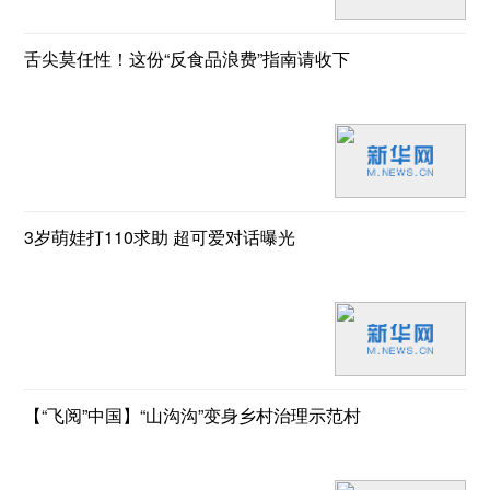
舌尖莫任性！这份“反食品浪费”指南请收下
3岁萌娃打110求助 超可爱对话曝光
【“飞阅”中国】“山沟沟”变身乡村治理示范村