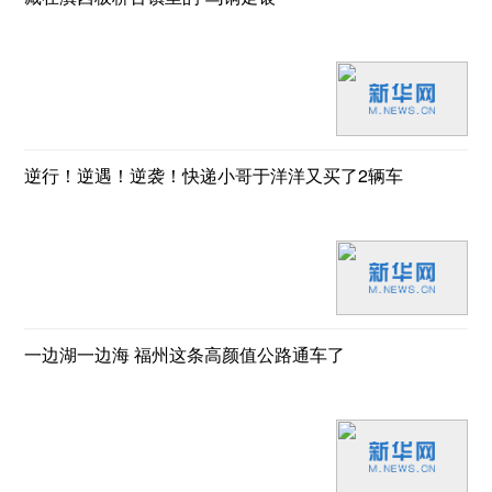
逆行！逆遇！逆袭！快递小哥于洋洋又买了2辆车
一边湖一边海 福州这条高颜值公路通车了