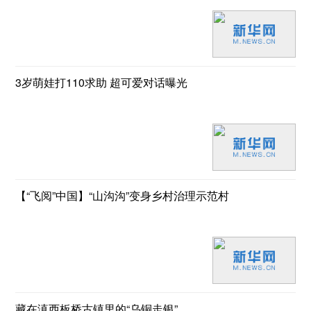
3岁萌娃打110求助 超可爱对话曝光
【“飞阅”中国】“山沟沟”变身乡村治理示范村
藏在滇西板桥古镇里的“乌铜走银”