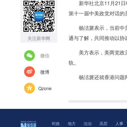
新华社北京11月21日
第十一届中美政党对话的
杨洁篪表示，当前中美关
通与了解，共同推动以协
关注新华网
美方表示，美两党政见不
微信
轨。
微博
杨洁篪还就香港问题阐
Qzone
时政
地方
法治
高层
人事