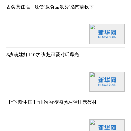
舌尖莫任性！这份“反食品浪费”指南请收下
3岁萌娃打110求助 超可爱对话曝光
【“飞阅”中国】“山沟沟”变身乡村治理示范村