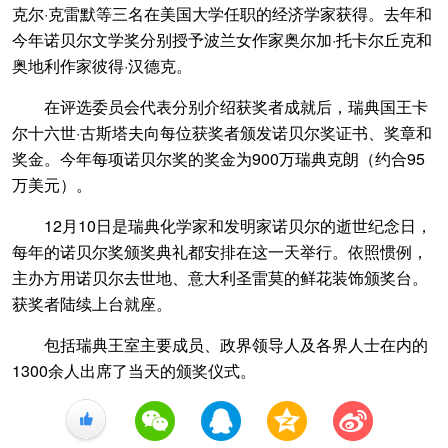
克尔·克雷默等三名在美国大学任职的经济学家获得。去年和
今年诺贝尔文学奖分别授予波兰女作家奥尔加·托卡尔丘克和
奥地利作家彼得·汉德克。
在评选委员会代表分别介绍获奖者成就后，瑞典国王卡
尔十六世·古斯塔夫向每位获奖者颁发诺贝尔奖证书、奖章和
奖金。今年每项诺贝尔奖的奖金为900万瑞典克朗（约合95
万美元）。
12月10日是瑞典化学家和发明家诺贝尔的逝世纪念日，
每年的诺贝尔奖颁奖典礼都安排在这一天举行。依照惯例，
主办方用诺贝尔去世地、意大利圣雷莫的鲜花装饰颁奖台。
获奖者陆续上台就座。
包括瑞典王室主要成员、政界领导人及各界人士在内的
1300余人出席了当天的颁奖仪式。
+1