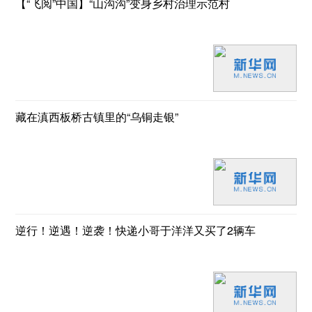
【“飞阅”中国】“山沟沟”变身乡村治理示范村
藏在滇西板桥古镇里的“乌铜走银”
逆行！逆遇！逆袭！快递小哥于洋洋又买了2辆车